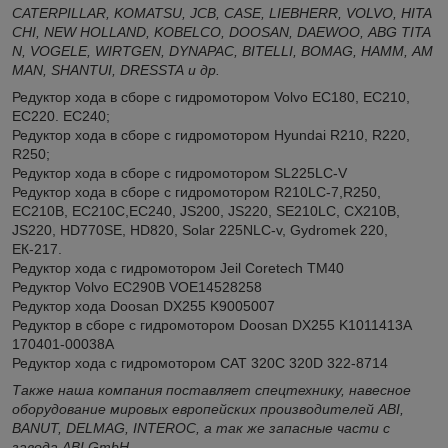
CATERPILLAR
,
KOMATSU
,
JCB
,
CASE
,
LIEBHERR
,
VOLVO
,
HITA
CHI
,
NEW
HOLLAND
,
KOBELCO
,
DOOSAN
,
DAEWOO
,
ABG
TITA
N
,
VOGELE
,
WIRTGEN
,
DYNAPAC
,
BITELLI
,
BOMAG
,
HAMM
,
AM
MAN
,
SHANTUI
,
DRESSTA
и др.
Редуктор хода в сборе с гидромотором Volvo EC180, EC210,
EC220. EC240;
Редуктор хода в сборе с гидромотором Hyundai R210, R220,
R250;
Редуктор хода в сборе с гидромотором SL225LC-V
Редуктор хода в сборе с гидромотором R210LC-7,R250,
EC210B, EC210С,EC240, JS200, JS220, SE210LC, CX210B,
JS220, HD770SE, HD820, Solar 225NLC-v, Gydromek 220,
ЕК-217.
Редуктор хода с гидромотором Jeil Coretech ТМ40
Редуктор Volvo EC290B VOE14528258
Редуктор хода Doosan DX255 K9005007
Редуктор в сборе c гидромотором Doosan DX255 K1011413A
170401-00038A
Редуктор хода с гидромотором CAT 320C 320D 322-8714
Также наша компания поставляет спецтехнику, навесное
оборудование мировых европейских производителей ABI,
BANUT, DELMAG, INTEROC, а так же запасные части с
завода ABI GmbH