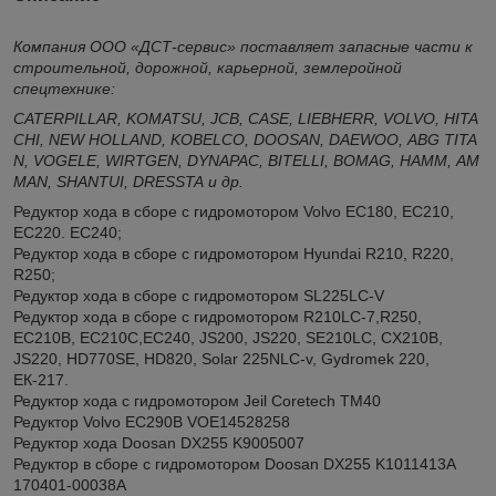
Компания ООО «ДСТ-сервис» поставляет запасные части к
строительной, дорожной, карьерной, землеройной
спецтехнике:
CATERPILLAR
,
KOMATSU
,
JCB
,
CASE
,
LIEBHERR
,
VOLVO
,
HITA
CHI
,
NEW
HOLLAND
,
KOBELCO
,
DOOSAN
,
DAEWOO
,
ABG
TITA
N
,
VOGELE
,
WIRTGEN
,
DYNAPAC
,
BITELLI
,
BOMAG
,
HAMM
,
AM
MAN
,
SHANTUI
,
DRESSTA
и др.
Редуктор хода в сборе с гидромотором Volvo EC180, EC210,
EC220. EC240;
Редуктор хода в сборе с гидромотором Hyundai R210, R220,
R250;
Редуктор хода в сборе с гидромотором SL225LC-V
Редуктор хода в сборе с гидромотором R210LC-7,R250,
EC210B, EC210С,EC240, JS200, JS220, SE210LC, CX210B,
JS220, HD770SE, HD820, Solar 225NLC-v, Gydromek 220,
ЕК-217.
Редуктор хода с гидромотором Jeil Coretech ТМ40
Редуктор Volvo EC290B VOE14528258
Редуктор хода Doosan DX255 K9005007
Редуктор в сборе c гидромотором Doosan DX255 K1011413A
170401-00038A