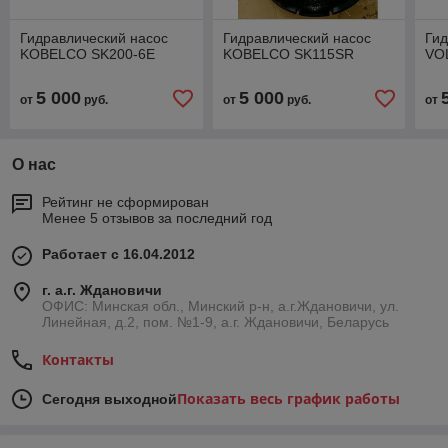
Гидравлический насос
Гидравлический насос
Гид
KOBELCO SK200-6E
KOBELCO SK115SR
VO
5 000
5 000
от
руб.
от
руб.
от
О нас
Рейтинг не сформирован
Менее 5 отзывов за последний год
Работает с 16.04.2012
г. а.г. Ждановичи
ОФИС: Минская обл., Минский р-н, а.г.Ждановичи, ул.
Линейная, д.2, пом. №1-9, а.г. Ждановичи, Беларусь
Контакты
Показать весь график работы
Сегодня выходной