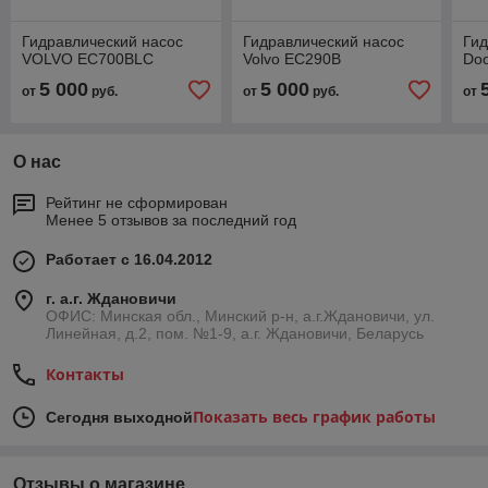
Гидравлический насос
Гидравлический насос
Гид
VOLVO EC700BLC
Volvo EC290B
Do
5 000
5 000
от
руб.
от
руб.
от
О нас
Рейтинг не сформирован
Менее 5 отзывов за последний год
Работает с 16.04.2012
г. а.г. Ждановичи
ОФИС: Минская обл., Минский р-н, а.г.Ждановичи, ул.
Линейная, д.2, пом. №1-9, а.г. Ждановичи, Беларусь
Контакты
Показать весь график работы
Сегодня выходной
Отзывы о магазине