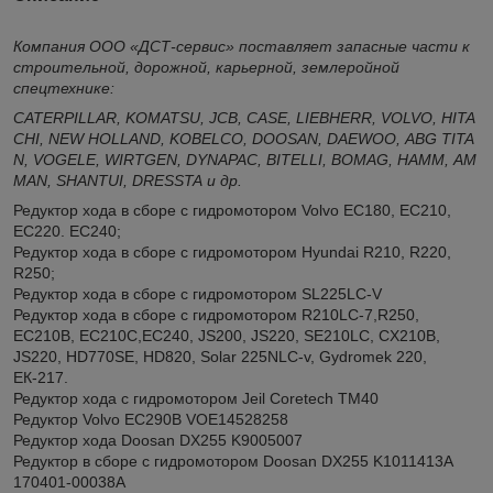
Компания ООО «ДСТ-сервис» поставляет запасные части к
строительной, дорожной, карьерной, землеройной
спецтехнике:
CATERPILLAR
,
KOMATSU
,
JCB
,
CASE
,
LIEBHERR
,
VOLVO
,
HITA
CHI
,
NEW
HOLLAND
,
KOBELCO
,
DOOSAN
,
DAEWOO
,
ABG
TITA
N
,
VOGELE
,
WIRTGEN
,
DYNAPAC
,
BITELLI
,
BOMAG
,
HAMM
,
AM
MAN
,
SHANTUI
,
DRESSTA
и др.
Редуктор хода в сборе с гидромотором Volvo EC180, EC210,
EC220. EC240;
Редуктор хода в сборе с гидромотором Hyundai R210, R220,
R250;
Редуктор хода в сборе с гидромотором SL225LC-V
Редуктор хода в сборе с гидромотором R210LC-7,R250,
EC210B, EC210С,EC240, JS200, JS220, SE210LC, CX210B,
JS220, HD770SE, HD820, Solar 225NLC-v, Gydromek 220,
ЕК-217.
Редуктор хода с гидромотором Jeil Coretech ТМ40
Редуктор Volvo EC290B VOE14528258
Редуктор хода Doosan DX255 K9005007
Редуктор в сборе c гидромотором Doosan DX255 K1011413A
170401-00038A