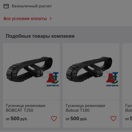
Безналичный расчет
Все условия оплаты
Подобные товары компании
Гусеница резиновая
Гусеница резиновая
Гус
BOBCAT T250
Bobcat T180
Bob
500
500
от
руб.
от
руб.
от