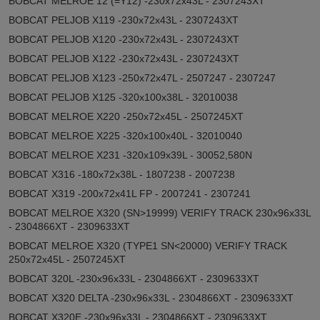
BOBCAT MELROE 12 (=Y12) -230x72x43L - 2307243XT
BOBCAT PELJOB X119 -230x72x43L - 2307243XT
BOBCAT PELJOB X120 -230x72x43L - 2307243XT
BOBCAT PELJOB X122 -230x72x43L - 2307243XT
BOBCAT PELJOB X123 -250x72x47L - 2507247 - 2307247
BOBCAT PELJOB X125 -320x100x38L - 32010038
BOBCAT MELROE X220 -250x72x45L - 2507245XT
BOBCAT MELROE X225 -320x100x40L - 32010040
BOBCAT MELROE X231 -320x109x39L - 30052,580N
BOBCAT X316 -180x72x38L - 1807238 - 2007238
BOBCAT X319 -200x72x41L FP - 2007241 - 2307241
BOBCAT MELROE X320 (SN>19999) VERIFY TRACK 230x96x33L
- 2304866XT - 2309633XT
BOBCAT MELROE X320 (TYPE1 SN<20000) VERIFY TRACK
250x72x45L - 2507245XT
BOBCAT 320L -230x96x33L - 2304866XT - 2309633XT
BOBCAT X320 DELTA -230x96x33L - 2304866XT - 2309633XT
BOBCAT X320E -230x96x33L - 2304866XT - 2309633XT