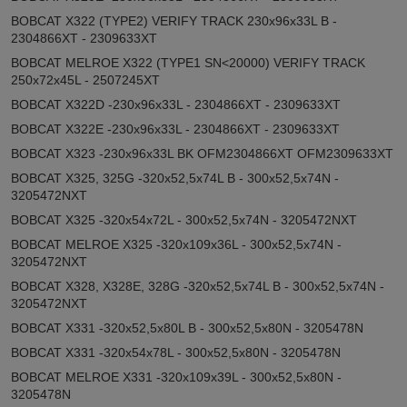
BOBCAT X322 (TYPE2) VERIFY TRACK 230x96x33L B -
2304866XT - 2309633XT
BOBCAT MELROE X322 (TYPE1 SN<20000) VERIFY TRACK
250x72x45L - 2507245XT
BOBCAT X322D -230x96x33L - 2304866XT - 2309633XT
BOBCAT X322E -230x96x33L - 2304866XT - 2309633XT
BOBCAT X323 -230x96x33L BK OFM2304866XT OFM2309633XT
BOBCAT X325, 325G -320x52,5x74L B - 300x52,5x74N -
3205472NXT
BOBCAT X325 -320x54x72L - 300x52,5x74N - 3205472NXT
BOBCAT MELROE X325 -320x109x36L - 300x52,5x74N -
3205472NXT
BOBCAT X328, X328E, 328G -320x52,5x74L B - 300x52,5x74N -
3205472NXT
BOBCAT X331 -320x52,5x80L B - 300x52,5x80N - 3205478N
BOBCAT X331 -320x54x78L - 300x52,5x80N - 3205478N
BOBCAT MELROE X331 -320x109x39L - 300x52,5x80N -
3205478N