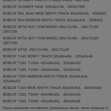
BOBCAT SCHAEFF X444 -500x92x78L - 5009278W
BOBCAT 864, 864H WIDE WIDTH TRACK 450x84x53L - 4508453
BOBCAT 864 NARROW WIDTH TRACK 320x84x53L - 3208453
BOBCAT MT50 NOT CONFIRMED 180x72x39L - 180x72x39 -
1807239
BOBCAT MT52 NOT CONFIRMED 180x72x39L - 180x72x39 -
1807239
BOBCAT MT55 -250x72x39L - 250x72x39
BOBCAT T140 VERIFY TRACK 300x84x46L - 320x84x46
BOBCAT T180, T180H -320x84x50L - 320x84x50
BOBCAT T190, T190H -320x84x50L - 320x84x50
BOBCAT T200 NARROW WIDTH TRACK 320x84x53L -
320x84x53
BOBCAT T200 WIDE WIDTH TRACK 450x84x53L - 450x84x53
BOBCAT T250, T250H -450x86x55L - 450x84x56
BOBCAT T300, T300H -450x86x55L - 450x84x56
Наша компания поставляет гусеничные ленты, катки опорные и