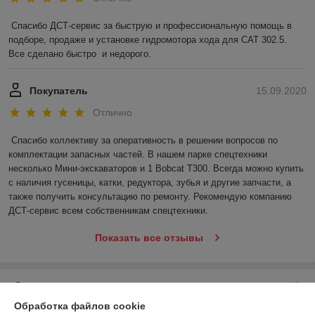
Спасибо ДСТ-сервис за быструю и профессиональную помощь в 
подборе, продаже и установке гидромотора хода для САТ 302.5.  
Все сделано быстро  и недорого.   
Покупатель
15.09.2020
Отлично
Спасибо коллективу за оперативность в решении вопросов по 
комплектации запасных частей. В нашем парке спецтехники 
несколько Мини-экскаваторов и 1 Bobcat T300. Всегда можно купить 
с наличия гусеницы, катки, редуктора, зубья и другие запчасти, а 
также получить консультацию по ремонту. Рекомендую компанию 
ДСТ-сервис всем собственникам спецтехники. 
Показать все отзывы
О нас
Обработка файлов cookie