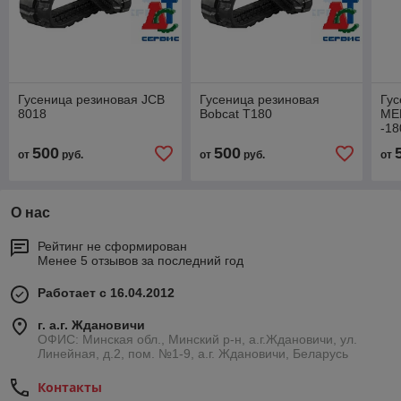
Гусеница резиновая JCB
Гусеница резиновая
Гу
8018
Bobcat T180
ME
-18
500
500
от
руб.
от
руб.
от
О нас
Рейтинг не сформирован
Менее 5 отзывов за последний год
Работает с 16.04.2012
г. а.г. Ждановичи
ОФИС: Минская обл., Минский р-н, а.г.Ждановичи, ул.
Линейная, д.2, пом. №1-9, а.г. Ждановичи, Беларусь
Контакты