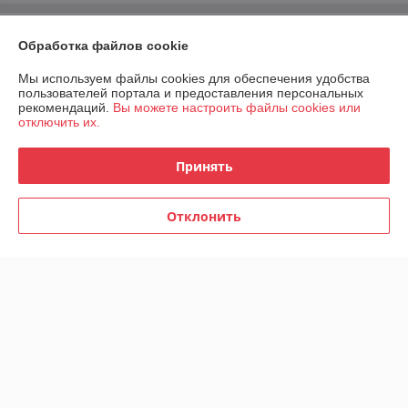
О нас
Обработка файлов cookie
Контакты
Мы используем файлы cookies для обеспечения удобства
пользователей портала и предоставления персональных
рекомендаций.
Вы можете настроить файлы cookies или
Доставка и оплата
отключить их.
График работы
Принять
Полная версия сайта
Отклонить
Политика обработки cookies
Сайт создан на платформе Deal.by
Информация для покупателя
Юридическое лицо:
ООО "ДСТ-сервис"
223028, Минский р-н, а.г. Ждановичи, ул. Линейная, д. 2, пом. 1-9 в
здании конторы (инв. №17)