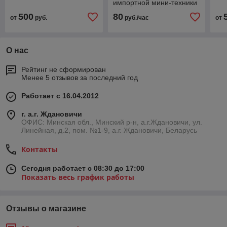
импортной мини-техники
в Минске и Минской
500
80
от
руб.
руб./час
от
области.
О нас
Рейтинг не сформирован
Менее 5 отзывов за последний год
Работает с 16.04.2012
г. а.г. Ждановичи
ОФИС: Минская обл., Минский р-н, а.г.Ждановичи, ул.
Линейная, д.2, пом. №1-9, а.г. Ждановичи, Беларусь
Контакты
Сегодня работает с 08:30 до 17:00
Показать весь график работы
Отзывы о магазине